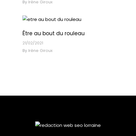
By
Irène Giroux
Être au bout du rouleau
21/02/2021
By
Irène Giroux