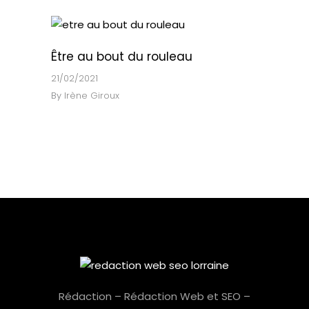
Être au bout du rouleau
21/02/2021
By
Irène Giroux
Rédaction – Rédaction Web et SEO –