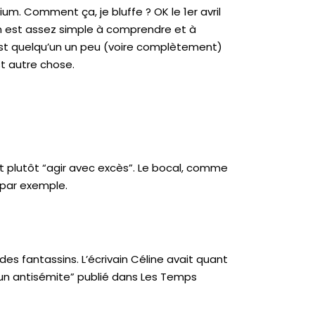
m. Comment ça, je bluffe ? OK le 1er avril
on est assez simple à comprendre et à
c’est quelqu’un un peu (voire complètement)
st autre chose.
tait plutôt “agir avec excès”. Le bocal, comme
e par exemple.
des fantassins. L’écrivain Céline avait quant
it d’un antisémite” publié dans Les Temps