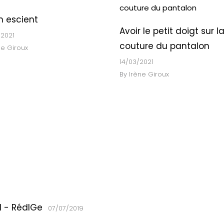
n escient
Avoir le petit doigt sur l
2021
couture du pantalon
ne Giroux
14/03/2021
By
Irène Giroux
l - RédIGe
07/07/2019