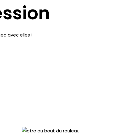
ession
ied
avec elles !