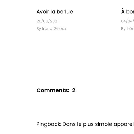
Avoir la berlue
À bo
20/06/2021
04/04/
By
Irène Giroux
By
Irè
Comments:
2
Pingback:
Dans le plus simple apparei