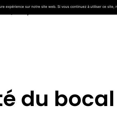
ure expérience sur notre site web. Si vous continuez à utiliser ce site
Qui suis-je ?
Services
Références
Tari
té du bocal