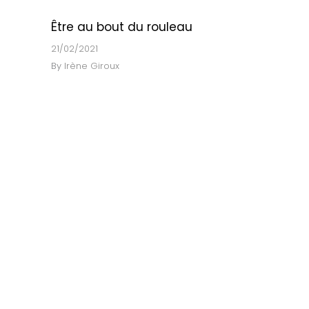
Être au bout du rouleau
a
21/02/2021
By
Irène Giroux