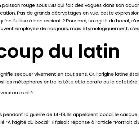
 poisson rouge sous LSD qui fait des vagues dans son aquariu
plication. Pas de grands décryptages en vue, cette expressi
u’on l’utilise à bon escient ? Pour moi, un agité du bocal, 
t souvent employée de nos jours, mais étymologiquement, c’e
coup du latin
signifie secouer vivement en tout sens. Or, l’origine latine é
ssi les métaphores entre la tête et la carafe ou la cafetièr
rveux ou excité.
 pendant la guerre de 14-18. Ils appelaient bocal, le casque 
tulé “À l’agité du bocal”. Il faisait réponse à l’article “Portra