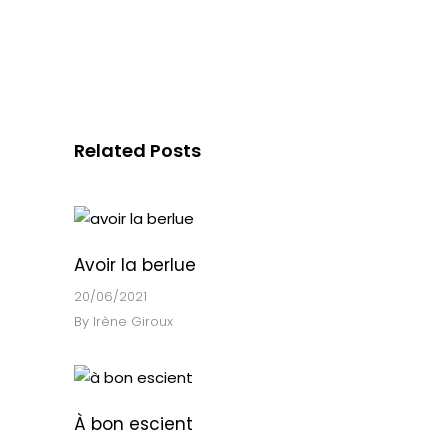
Related Posts
Avoir la berlue
20/06/2021
By
Irène Giroux
À bon escient